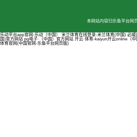
本网站内容归乐鱼平台网页
乐动平台app官网-乐动（中国）
米兰体育在线登录-米兰体育(中国)
必威
国)官方网站
pg电子·（中国）官方网站
开云·体育-kaiyun开云online（
体育官网(中国官网-乐鱼平台网页版)