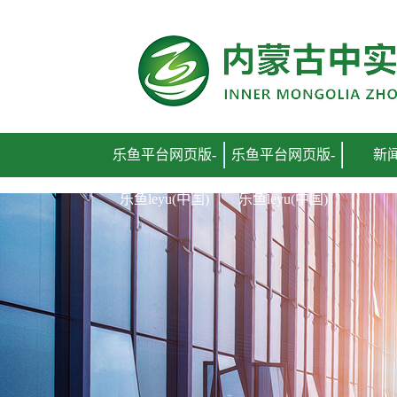
乐鱼平台网页版
乐鱼平台网页版-
乐鱼平台网页版-
新
乐鱼leyu(中国)
乐鱼leyu(中国)