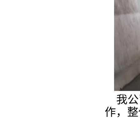
我公
作，整