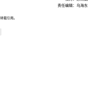
责任编辑：乌海东
自转载引用。