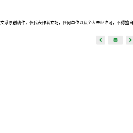
本文系原创稿件，仅代表作者立场，任何单位以及个人未经许可，不得擅