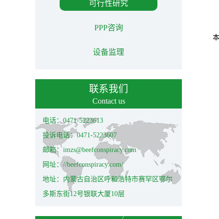
可行性研究
PPP咨询
设备监理
联系我们
Contact us
电话：0471-5223613
投诉电话：0471-5223607
邮箱：imzs@beefconspiracy.com
网址：//beefconspiracy.com/
地址：内蒙古自治区呼和浩特市赛罕区鄂尔
多斯东街12号银联大厦10层