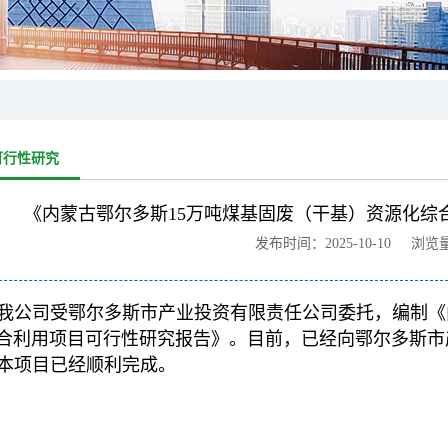
可行性研究
《内蒙古鄂尔多斯15万吨煤基固废（干基）资源化综
发布时间：2025-10-10 浏览
我公司受鄂尔多斯市产业投资有限责任公司委托，编制《
合利用项目可行性研究报告》。目前，已经向鄂尔多斯市
本项目已经顺利完成。