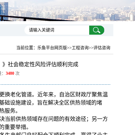
当前位置：
乐鱼平台网页版
>>工程咨询>>评估咨询
期）》社会稳定性风险评估顺利完成
量：
3480
次
更换老化管道。近年来，自治区财政厅聚焦温
基础设施建设，旨在解决全区供热领域的堵
热服务。
决当前供热领域存在问题的有效途径；另一方
的重要举措。