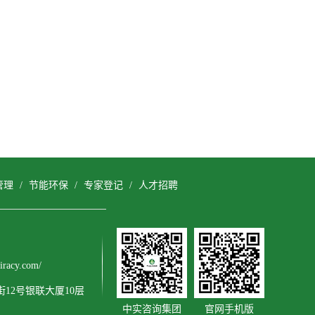
管理
/
节能环保
/
专家登记
/
人才招聘
racy.com/
12号银联大厦10层
中实咨询集团
官网手机版