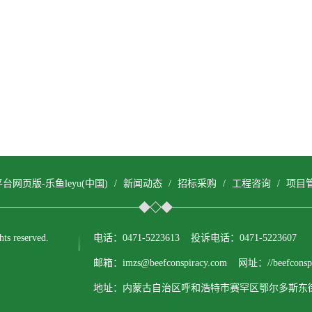
台网页版-乐鱼leyu(中国)
/
新闻动态
/
招标采购
/
工程咨询
/
项目
 reserved.
电话：0471-5223613 投诉电话：0471-5223607
邮箱：imzs@beefconspiracy.com 网址：//beefconspi
地址：内蒙古自治区呼和浩特市赛罕区鄂尔多斯东街