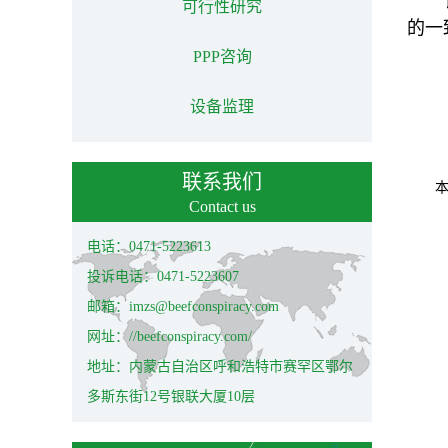
可行性研究
的一
PPP咨询
设备监理
联系我们
Contact us
电话：0471-5223613
投诉电话：0471-5223607
邮箱：imzs@beefconspiracy.com
网址：//beefconspiracy.com/
地址：内蒙古自治区呼和浩特市赛罕区鄂尔
多斯东街12号银联大厦10层