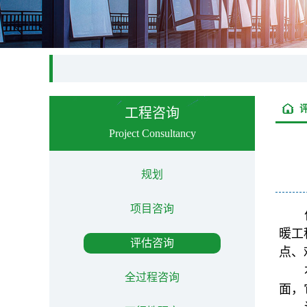
工程咨询
Project Consultancy
规划
项目咨询
暖工
评估咨询
点、
全过程咨询
面，