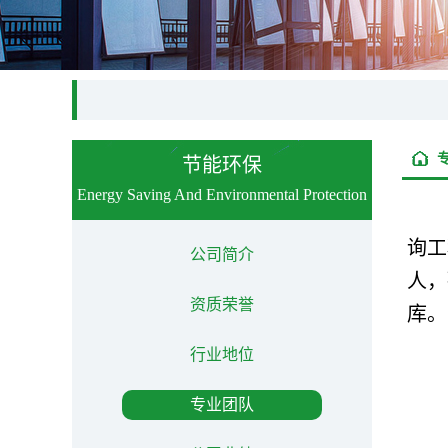
节能环保
Energy Saving And Environmental Protection
询工
公司简介
人，
资质荣誉
库。
行业地位
专业团队