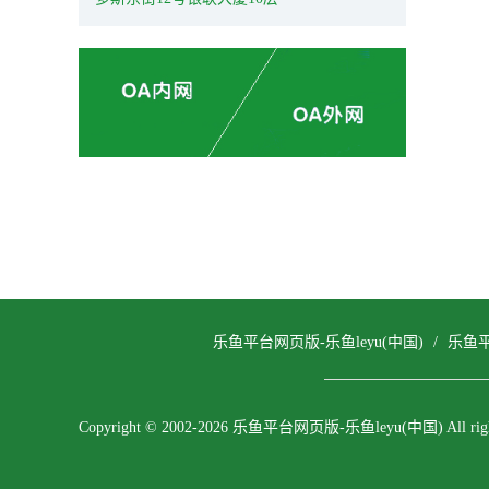
乐鱼平台网页版-乐鱼leyu(中国)
/
乐鱼平
Copyright © 2002-2026 乐鱼平台网页版-乐鱼leyu(中国) All rights