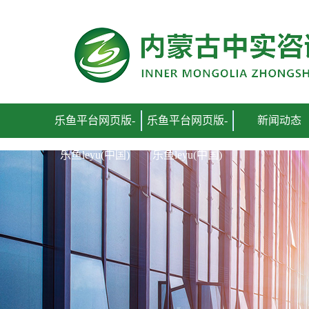
乐鱼平台网页版
乐鱼平台网页版-
乐鱼平台网页版-
新闻动态
乐鱼leyu(中国)
乐鱼leyu(中国)