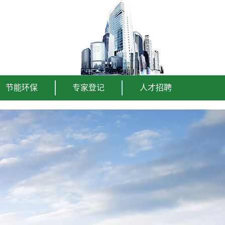
节能环保
专家登记
人才招聘