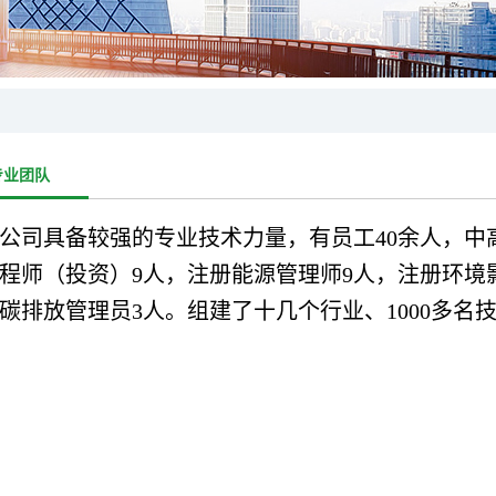
专业团队
公司具备较强的专业技术力量，有员工40余人，中
程师（投资）9人，注册能源管理师9人，注册环境
碳排放管理员3人。组建了十几个行业、1000多