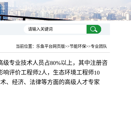
当前位置：
乐鱼平台网页版
>>节能环保>>专业团队
高级专业技术人员占80%以上，其中注册咨
影响评价工程师2人，生态环境工程师10
名技术、经济、法律等方面的高级人才专家