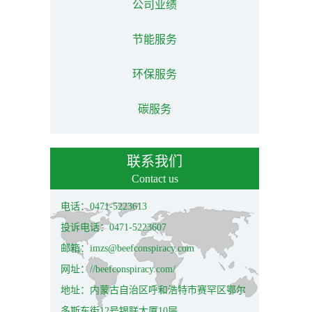
公司业绩
节能服务
环保服务
碳服务
联系我们
Contact us
电话：0471-5223613
投诉电话：0471-5223607
邮箱：imzs@beefconspiracy.com
网址：//beefconspiracy.com/
地址：内蒙古自治区呼和浩特市赛罕区鄂尔
多斯东街12号银联大厦10层