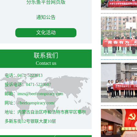
分乐鱼平台网页版
通知公告
文化活动
联系我们
Contact us
电话：0471-5223613
投诉电话：0471-5223607
邮箱：imzs@beefconspiracy.com
网址：//beefconspiracy.com/
地址：内蒙古自治区呼和浩特市赛罕区鄂尔
多斯东街12号银联大厦10层